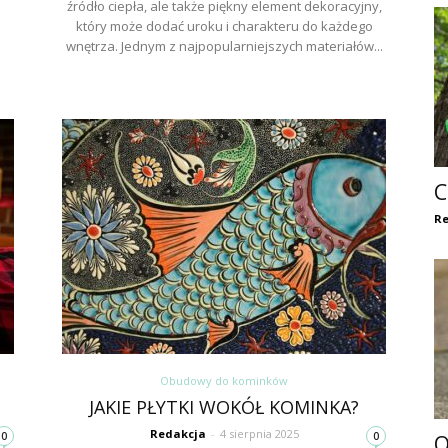
źródło ciepła, ale także piękny element dekoracyjny,
który może dodać uroku i charakteru do każdego
wnętrza. Jednym z najpopularniejszych materiałów...
C
Re
Obudowy do kominków
JAKIE PŁYTKI WOKÓŁ KOMINKA?
Redakcja
-
4 sierpnia 2025
0
0
O