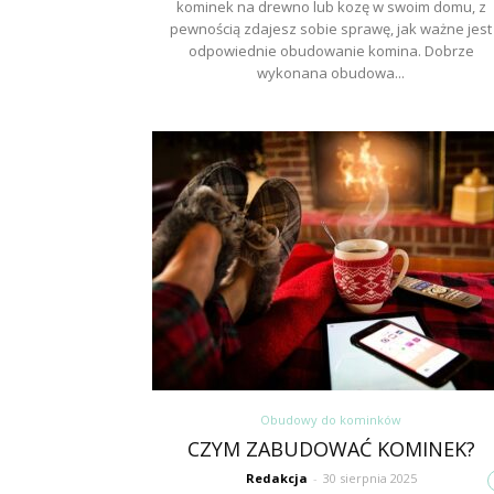
kominek na drewno lub kozę w swoim domu, z
pewnością zdajesz sobie sprawę, jak ważne jest
odpowiednie obudowanie komina. Dobrze
wykonana obudowa...
Obudowy do kominków
CZYM ZABUDOWAĆ KOMINEK?
Redakcja
-
30 sierpnia 2025