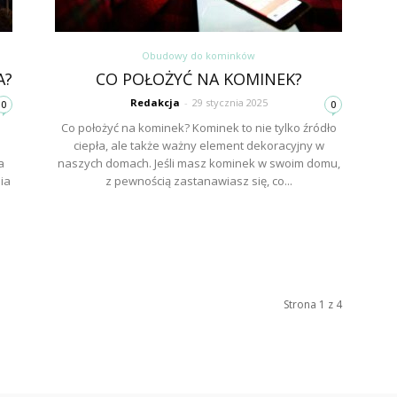
Obudowy do kominków
A?
CO POŁOŻYĆ NA KOMINEK?
Redakcja
-
29 stycznia 2025
0
0
Co położyć na kominek? Kominek to nie tylko źródło
ciepła, ale także ważny element dekoracyjny w
a
naszych domach. Jeśli masz kominek w swoim domu,
ia
z pewnością zastanawiasz się, co...
Strona 1 z 4