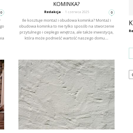
KOMINKA?
Redakcja
-
1 czerwca 2025
0
0
y
Ile kosztuje montaż i obudowa kominka? Montaż i
K
go
obudowa kominka to nie tylko sposób na stworzenie
Re
przytulnego i ciepłego wnętrza, ale także inwestycja,
wia
która może podnieść wartość naszego domu....
Ka