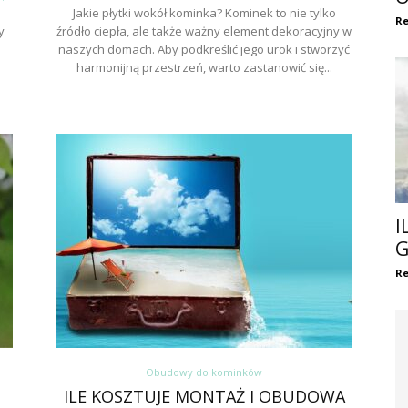
Jakie płytki wokół kominka? Kominek to nie tylko
Re
y
źródło ciepła, ale także ważny element dekoracyjny w
naszych domach. Aby podkreślić jego urok i stworzyć
harmonijną przestrzeń, warto zastanowić się...
I
G
Re
Obudowy do kominków
ILE KOSZTUJE MONTAŻ I OBUDOWA