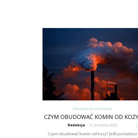
Obudowy do kominków
CZYM OBUDOWAĆ KOMIN OD KOZY
Redakcja
-
21 września 2025
Czym obudować komin od kozy? Jeśli posiadasz