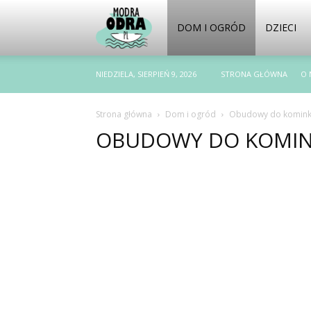
ModraOdra.pl
DOM I OGRÓD
DZIECI
NIEDZIELA, SIERPIEŃ 9, 2026
STRONA GŁÓWNA
O 
Strona główna
Dom i ogród
Obudowy do komin
OBUDOWY DO KOMI