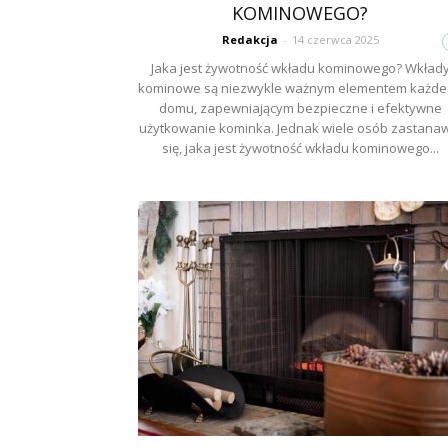
KOMINOWEGO?
Redakcja
-
14 czerwca 2025
Jaka jest żywotność wkładu kominowego? Wkład
kominowe są niezwykle ważnym elementem każde
domu, zapewniającym bezpieczne i efektywne
użytkowanie kominka. Jednak wiele osób zastana
się, jaka jest żywotność wkładu kominowego...