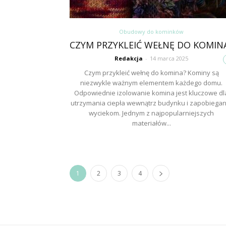
Obudowy do kominków
CZYM PRZYKLEIĆ WEŁNĘ DO KOMIN
Redakcja
-
14 marca 2025
Czym przykleić wełnę do komina? Kominy są
niezwykle ważnym elementem każdego domu.
Odpowiednie izolowanie komina jest kluczowe dl
utrzymania ciepła wewnątrz budynku i zapobiegan
wyciekom. Jednym z najpopularniejszych
materiałów...
1
2
3
4