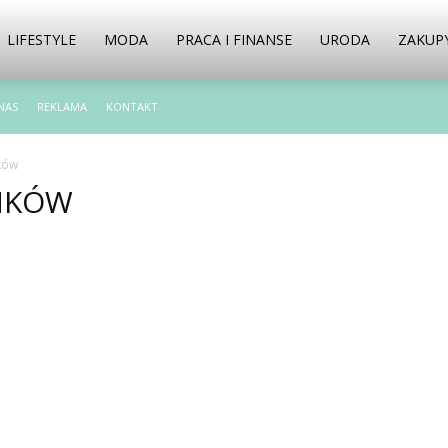
LIFESTYLE
MODA
PRACA I FINANSE
URODA
ZAKUP
NAS
REKLAMA
KONTAKT
ków
NKÓW