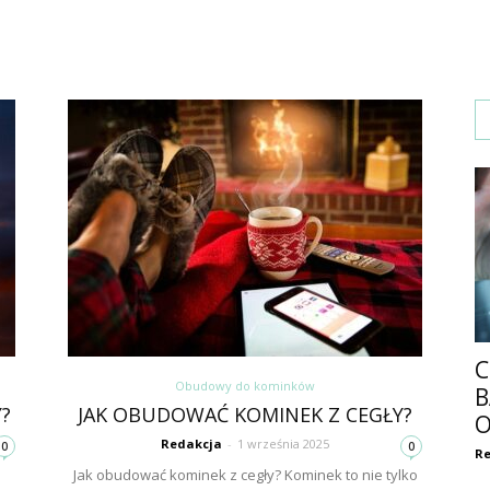
C
Obudowy do kominków
B
?
JAK OBUDOWAĆ KOMINEK Z CEGŁY?
O
Redakcja
-
1 września 2025
0
0
Re
Jak obudować kominek z cegły? Kominek to nie tylko