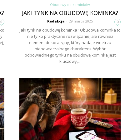
Obudowy do kominków
A?
JAKI TYNK NA OBUDOWĘ KOMINKA?
Redakcja
-
29 marca 2025
0
0
lko
Jaki tynk na obudowę kominka? Obudowa kominka to
ny
nie tylko praktyczne rozwiązanie, ale również
j,
element dekoracyjny, który nadaje wnętrzu
niepowtarzalnego charakteru. Wybór
odpowiedniego tynku na obudowę kominka jest
kluczowy,...