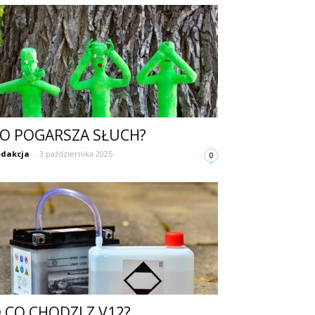
O POGARSZA SŁUCH?
dakcja
-
3 października 2025
0
 CO CHODZI Z V12?