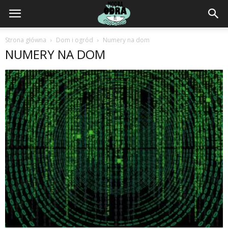
ModraOdra.pl
Strona główna
Dom i ogród
Numery na dom
NUMERY NA DOM