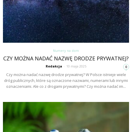
Numery na dom
CZY MOŻNA NADAĆ NAZWĘ DRODZE PRYWATNEJ?
Redakcja
-
10 maja 2025
0
Czy można nadać nazwę drodze prywatnej? W Polsce istnieje wiele
dróg publicznych, które są oznaczone nazwami, numerami lub innymi
oznaczeniami. Ale co z drogami prywatnymi? Czy można nadać im...