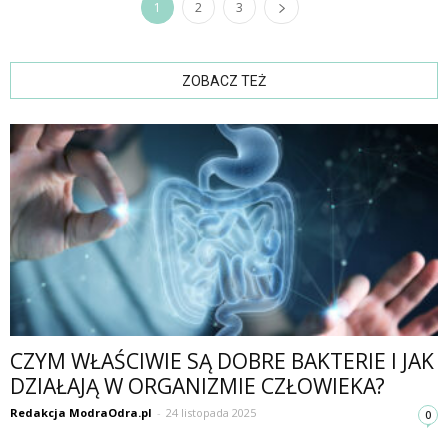
1
2
3
ZOBACZ TEŻ
CZYM WŁAŚCIWIE SĄ DOBRE BAKTERIE I JAK
DZIAŁAJĄ W ORGANIZMIE CZŁOWIEKA?
Redakcja ModraOdra.pl
-
24 listopada 2025
0