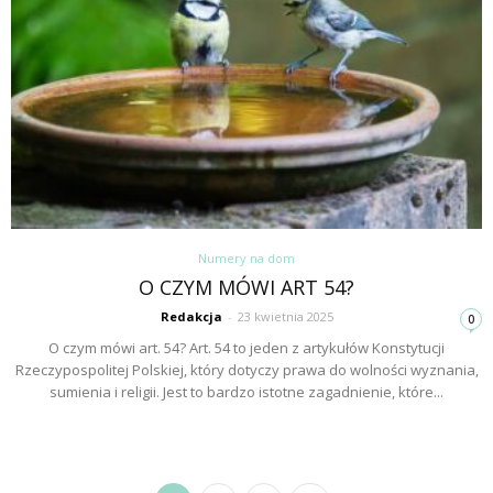
Numery na dom
O CZYM MÓWI ART 54?
Redakcja
-
23 kwietnia 2025
0
O czym mówi art. 54? Art. 54 to jeden z artykułów Konstytucji
Rzeczypospolitej Polskiej, który dotyczy prawa do wolności wyznania,
sumienia i religii. Jest to bardzo istotne zagadnienie, które...