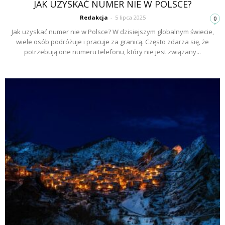
JAK UZYSKAĆ NUMER NIE W POLSCE?
Redakcja
-
5 lipca 2025
0
Jak uzyskać numer nie w Polsce? W dzisiejszym globalnym świecie,
wiele osób podróżuje i pracuje za granicą. Często zdarza się, że
potrzebują one numeru telefonu, który nie jest związany...