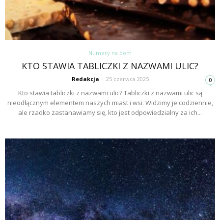
Numery na dom
KTO STAWIA TABLICZKI Z NAZWAMI ULIC?
Redakcja
-
25 czerwca 2025
0
Kto stawia tabliczki z nazwami ulic? Tabliczki z nazwami ulic są
nieodłącznym elementem naszych miast i wsi. Widzimy je codziennie,
ale rzadko zastanawiamy się, kto jest odpowiedzialny za ich...