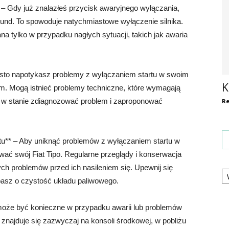
* – Gdy już znalazłeś przycisk awaryjnego wyłączania,
ekund. To spowoduje natychmiastowe wyłączenie silnika.
a tylko w przypadku nagłych sytuacji, takich jak awaria
zęsto napotykasz problemy z wyłączaniem startu w swoim
K
em. Mogą istnieć problemy techniczne, które wymagają
 w stanie zdiagnozować problem i zaproponować
Re
tu** – Aby uniknąć problemów z wyłączaniem startu w
ować swój Fiat Tipo. Regularne przeglądy i konserwacja
Ka
ch problemów przed ich nasileniem się. Upewnij się
basz o czystość układu paliwowego.
może być konieczne w przypadku awarii lub problemów
znajduje się zazwyczaj na konsoli środkowej, w pobliżu