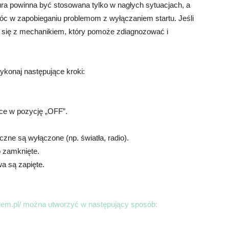
ura powinna być stosowana tylko w nagłych sytuacjach, a
 w zapobieganiu problemom z wyłączaniem startu. Jeśli
j się z mechanikiem, który pomoże zdiagnozować i
ykonaj następujące kroki:
jce w pozycję „OFF”.
czne są wyłączone (np. światła, radio).
o zamknięte.
a są zapięte.
stem.pl/ można utworzyć w następujący sposób: