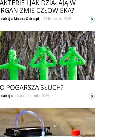
AKTERIE I JAK DZIAŁAJĄ W
RGANIZMIE CZŁOWIEKA?
dakcja ModraOdra.pl
-
24 listopada 2025
0
O POGARSZA SŁUCH?
dakcja
-
3 października 2025
0