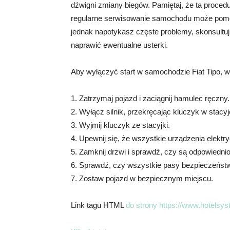
dźwigni zmiany biegów. Pamiętaj, że ta proced
regularne serwisowanie samochodu może pomóc
jednak napotykasz częste problemy, skonsultu
naprawić ewentualne usterki.
Aby wyłączyć start w samochodzie Fiat Tipo, w
1. Zatrzymaj pojazd i zaciągnij hamulec ręczny.
2. Wyłącz silnik, przekręcając kluczyk w stacy
3. Wyjmij kluczyk ze stacyjki.
4. Upewnij się, że wszystkie urządzenia elektry
5. Zamknij drzwi i sprawdź, czy są odpowiedni
6. Sprawdź, czy wszystkie pasy bezpieczeństw
7. Zostaw pojazd w bezpiecznym miejscu.
Link tagu HTML
do strony https://www.hotelsy