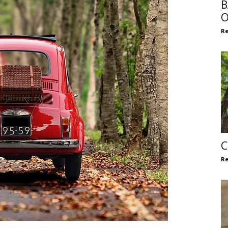
B
O
Re
C
Re