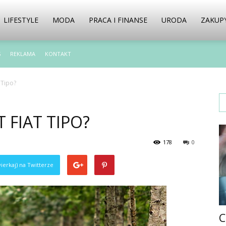
LIFESTYLE
MODA
PRACA I FINANSE
URODA
ZAKUP
S
REKLAMA
KONTAKT
t Tipo?
 FIAT TIPO?
178
0
ierkaj) na Twitterze
C