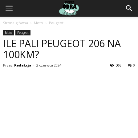
ModraOdra.pl
Strona główna
Moto
Peugeot
Moto
Peugeot
ILE PALI PEUGEOT 206 NA
100KM?
Przez
Redakcja
-
2 czerwca 2024
506
0