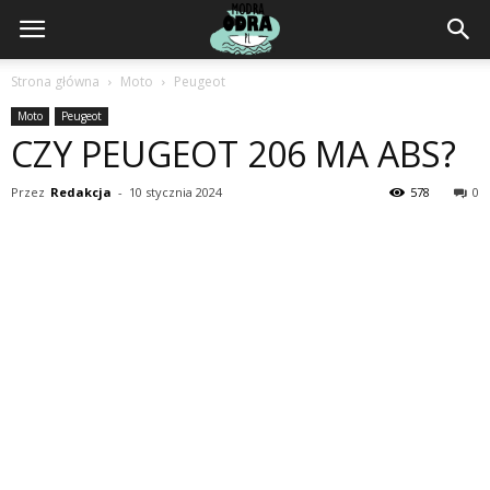
ModraOdra.pl
Strona główna
Moto
Peugeot
Moto
Peugeot
CZY PEUGEOT 206 MA ABS?
Przez
Redakcja
-
10 stycznia 2024
578
0