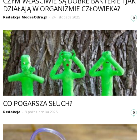
CZYM WŁAŚCIWIE SĄ DOBRE BAKTERIE I JAK
DZIAŁAJĄ W ORGANIZMIE CZŁOWIEKA?
Redakcja ModraOdra.pl
-
24 listopada 2025
0
CO POGARSZA SŁUCH?
Redakcja
-
3 października 2025
0